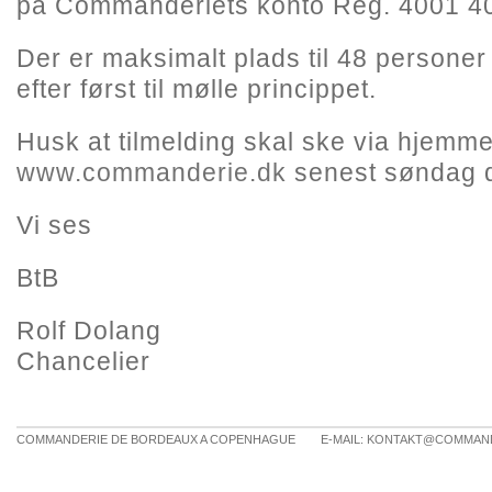
på Commanderiets konto Reg. 4001 4
Der er maksimalt plads til 48 personer
efter først til mølle princippet.
Husk at tilmelding skal ske via hjemm
www.commanderie.dk
senest søndag d
Vi ses
BtB
Rolf Dolang
Chancelier
COMMANDERIE DE BORDEAUX A COPENHAGUE
E-MAIL:
KONTAKT@COMMAND