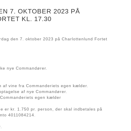
N 7. OKTOBER 2023 PÅ
TET KL. 17.30
lørdag den 7. oktober 2023 på Charlottenlund Fortet
ække nye Commandører.
n af vine fra Commanderiets egen kælder.
 optagelse af nye Commandører.
a Commanderiets egen kælder
ne er kr. 1.750 pr. person, der skal indbetales på
nto 4011084214.
.